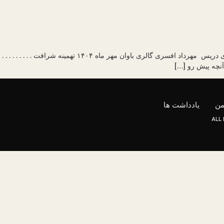
گشودگی هستی یاداشتی بر نمایش مجموعه ی عکس های درپس مهر
نچه پیش رو […]
من
یادداشت ها